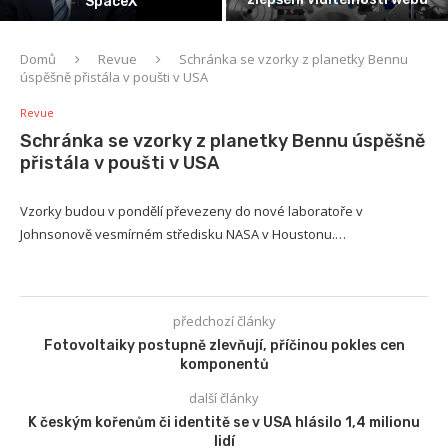
se v USA hlásilo 1,4 milionu lidí
Domů
Revue
Schránka se vzorky z planetky Bennu
úspěšně přistála v poušti v USA
Revue
Schránka se vzorky z planetky Bennu úspěšně
přistála v poušti v USA
Vzorky budou v pondělí převezeny do nové laboratoře v
Johnsonově vesmírném středisku NASA v Houstonu.…
předchozí články
Fotovoltaiky postupně zlevňují, příčinou pokles cen
komponentů
další články
K českým kořenům či identitě se v USA hlásilo 1,4 milionu
lidí