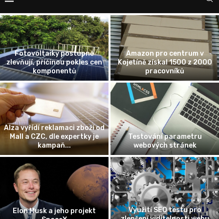
Zaměstnanec na „střídačku“?
Jak fungují recenze firem na
Nastupuje éra Cross-
internetu
Company Mobility
Žena vyhrála soud s bankou
Možnost porovnání nabídek
ohledně poplatku za
pojištění domácnosti
předčasné splacení úvěru
Schránka se vzorky z
planetky Bennu úspěšně
K českým kořenům či identitě
přistála v poušti v USA