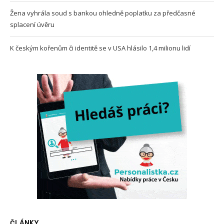
Žena vyhrála soud s bankou ohledně poplatku za předčasné
splacení úvěru
K českým kořenům či identitě se v USA hlásilo 1,4 milionu lidí
ČLÁNKY