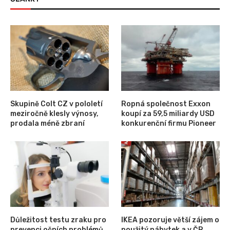
Skupině Colt CZ v pololetí
Ropná společnost Exxon
meziročně klesly výnosy,
koupí za 59,5 miliardy USD
prodala méně zbraní
konkurenční firmu Pioneer
Důležitost testu zraku pro
IKEA pozoruje větší zájem o
prevenci očních problémů
použitý nábytek a v ČR