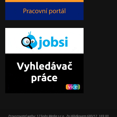
Provozovatel webu: 123jobs Media s.r.o., Za Hládkovem 680/12, 169 00