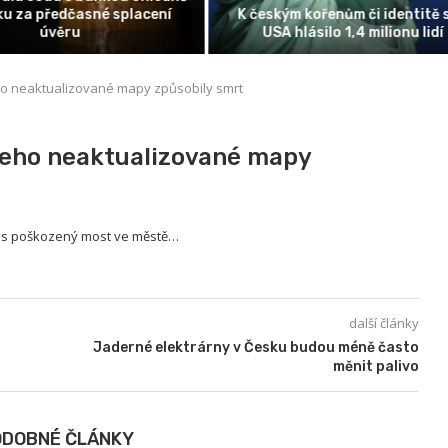
ování parametru webových
stránek
Elon Musk a jeho projekt S
eho neaktualizované mapy způsobily smrt
 jeho neaktualizované mapy
přes poškozený most ve městě…
další články
Jaderné elektrárny v Česku budou méně často
měnit palivo
ODOBNÉ ČLÁNKY