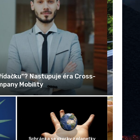
m v Kojetíně získal 1500 z 2000
pracovníků