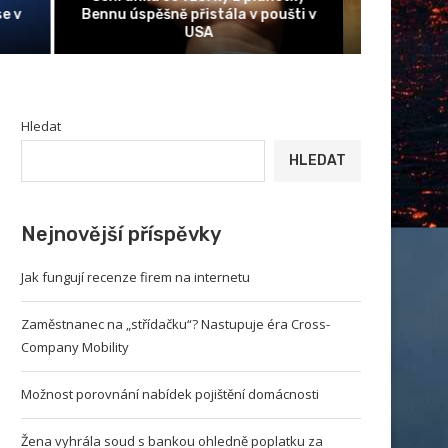
Využití SEO testu pro zlepšení
Možnost p
paceX
viditelnosti webu
Hledat
HLEDAT
Nejnovější příspěvky
Jak fungují recenze firem na internetu
Zaměstnanec na „střídačku“? Nastupuje éra Cross-
Company Mobility
Možnost porovnání nabídek pojištění domácnosti
Žena vyhrála soud s bankou ohledně poplatku za