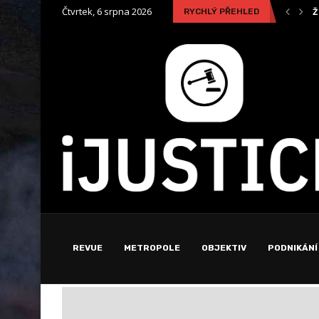
Čtvrtek, 6 srpna 2026
RYCHLÝ PŘEHLED
Žena vyhrála soud s bankou ohledně poplatku za...
K
REVUE
METROPOLE
OBJEKTIV
PODNIKÁNÍ