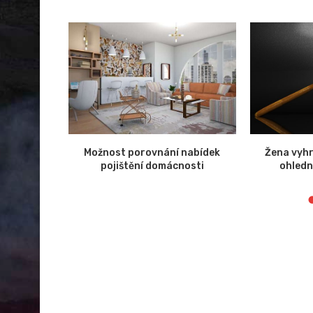
 zlepšení
Možnost porovnání nabídek
Žena vyhr
ebu
pojištění domácnosti
ohledn