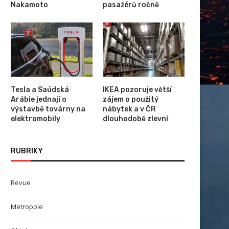
Nakamoto
pasažérů ročně
Tesla a Saúdská
IKEA pozoruje větší
Arábie jednají o
zájem o použitý
výstavbě továrny na
nábytek a v ČR
elektromobily
dlouhodobě zlevní
RUBRIKY
Revue
Metropole