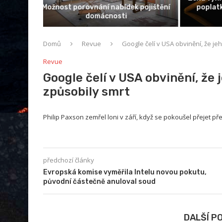
 poušti v
Alza vyřídí reklamaci zboží od Mall a
Test
CZC, dle expertky je kampaň...
Domů
Revue
Google čelí v USA obvinění, že j
Revue
Google čelí v USA obvinění, že
způsobily smrt
Philip Paxson zemřel loni v září, když se pokoušel přejet 
předchozí články
Evropská komise vyměřila Intelu novou pokutu,
původní částečně anuloval soud
DALŠÍ P