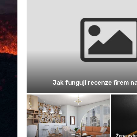
ross-
Fotovoltaiky postupně zlevňují, 
komponentů
lanetky