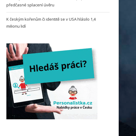
předčasné splacení úvěru
K českým kořenům či identitě se v USA hlásilo 1,4
milionu lidí
Schránka se vzorky z planetky
Fotovoltaiky postupně zlevň
Bennu úspěšně přistála...
příčinou pokles cen kompon