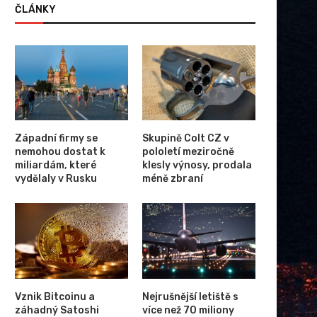
ČLÁNKY
Západní firmy se
Skupině Colt CZ v
nemohou dostat k
pololetí meziročně
miliardám, které
klesly výnosy, prodala
vydělaly v Rusku
méně zbraní
Vznik Bitcoinu a
Nejrušnější letiště s
záhadný Satoshi
více než 70 miliony