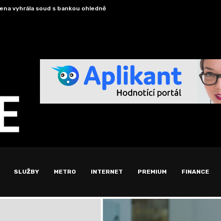
 českým kořenům či identitě se v USA...
Schrá
SLUŽBY
METRO
INTERNET
PREMIUM
FINANCE