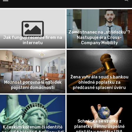
Zaměstnanec na „střídačku“?
Jak fungují recenze firem na
Nastupuje éra Cross-
internetu
Company Mobility
Žena vyhrála soud s bankou
Možnost porovnání nabídek
ohledně poplatku za
pojištění domácnosti
předčasné splacení úvěru
Schránka se vzorky z
planetky Bennu úspěšně
K českým kořenům či identitě
přistála v poušti v USA