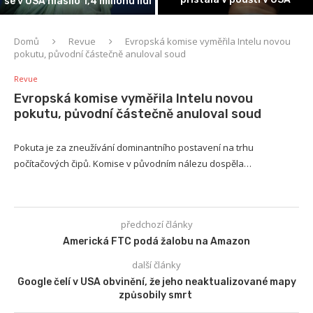
se v USA hlásilo 1,4 milionu lidí
Domů
Revue
Evropská komise vyměřila Intelu novou
pokutu, původní částečně anuloval soud
Revue
Evropská komise vyměřila Intelu novou
pokutu, původní částečně anuloval soud
Pokuta je za zneužívání dominantního postavení na trhu
počítačových čipů. Komise v původním nálezu dospěla…
předchozí články
Americká FTC podá žalobu na Amazon
další články
Google čelí v USA obvinění, že jeho neaktualizované mapy
způsobily smrt