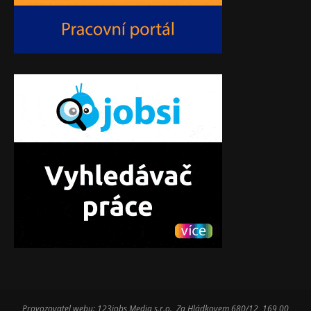
Provozovatel webu: 123jobs Media s.r.o., Za Hládkovem 680/12, 169 00