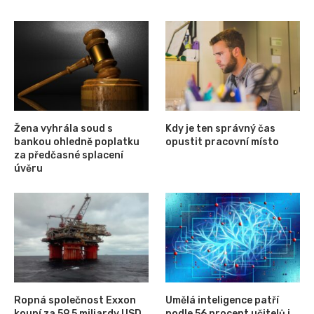
Žena vyhrála soud s
Kdy je ten správný čas
bankou ohledně poplatku
opustit pracovní místo
za předčasné splacení
úvěru
Ropná společnost Exxon
Umělá inteligence patří
koupí za 59,5 miliardy USD
podle 56 procent učitelů i