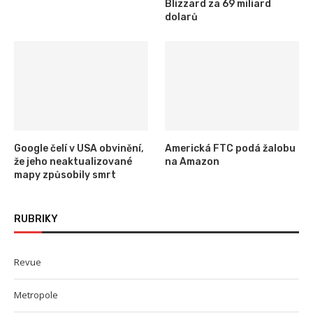
Blizzard za 69 miliard
dolarů
Google čelí v USA obvinění,
Americká FTC podá žalobu
že jeho neaktualizované
na Amazon
mapy způsobily smrt
RUBRIKY
Revue
Metropole