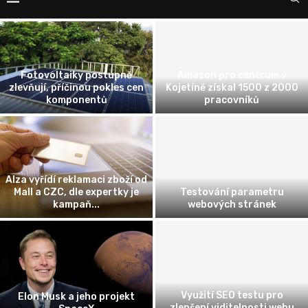
Fotovoltaiky postupně
Amazon pro centrum v
zlevňují, příčinou pokles cen
Kojetíně získal 1500 z 2000
komponentů
pracovníků
Alza vyřídí reklamaci zboží od
Mall a CZC, dle expertky je
Testování parametru
kampaň...
webových stránek
Využití SEO testu pro
Elon Musk a jeho projekt
zlepšení viditelnosti webu