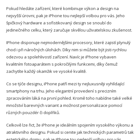
Pokud hledáte zařízení, které kombinuje výkon a design na
nejvyšší úrovni, pak je iPhone tou nejlepší volbou pro vás. Jeho
špičkový hardware a sofistikovaný design se snoubí do
jedinečného celku, který zaručuje skvělou uživatelskou zkušenost.
IPhone disponuje nejmodernějšími procesory, které zajistí plynulý
chod i při náročných úlohách. Díky nim si můžete být jisti rychlou
odezvou a spolehlivostí zařízení. Navíc je iPhone vybaven
kvalitním fotoaparátem s pokročilými funkcemi, díky čemuž
zachytíte každý okamžik ve vysoké kvalitě.
Co se týče designu, iPhone patří mezi ty nejluxusněji vyhlídající
smartphony na trhu. Jeho elegantní provedení s precizním
zpracováním láká na první pohled. Kromě toho nabídne také velké
množství barevných variant a možnost personalizace pomocí
různých pouzdér či doplňků.
Celkově lze řict, že iPhone je ideálním spojením vysokého výkonu a
atraktivního designu. Pokud si cenite jak technických parametrů tak
estetického dojmu, pak je iPhone tou nejlepší volbou pro vás.