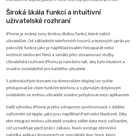
Široká škála funkcí a intuitivní
uživatelské rozhraní
IPhone je známý svou širokou škálou funkcí, které nabízí
uživatelům. Od základních telefonních hovorů a textových zpráv po
pokročilé funkce jako je například kvalitní fotoaparát nebo
možnost sledování filmů a seriálů přes streamovací služby.
Uživatelské rozhraní iPhonu je navrženo tak, aby bylo intuitivní a
snadno ovladatelné pro každého uživatele.
S jednoduchými ikonami na domovském displeji lze rychle
přistupovat ke všem funkcím telefonu a s plynulým dotykovým
ovládáním se mohou uživatelé snadno pohybovat mezi aplikacemi.
Další výhodou iPhone je jeho schopnost synchronizace s dalšími
zařízeními od Apple, jako jsou například iPad nebo Macbook. Díky
této integraci mohou uživatelé snadno sdílet data mezi zařízeními,
což usnadňuje jejich práci i zábavu. Navíc existuje obrovská
nabídka aplikací dostupných ve speciálním App Store, který