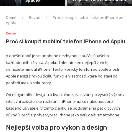
SpaceX
se v US
Domů
Revue
Proč si koupit mobilní telefon iPhone od
Applu
Revue
Proč si koupit mobilní telefon iPhone od Applu
V dnešní době je smartphone nezbytnou součástí našeho
každodenního života. A pokud hledáte ten nejlepší z nich,
nemůžete minout iPhone. Tento ikonický telefon od společnosti
Apple nabízí širokou škálu funkcí a vlastností, které ho staví do
popředí mezi konkurenty.
Od elegantního designu a kvalitního zpracování po vysoký výkon a
intuitivní uživatelské rozhraní – iPhone má co nabídnout pro
každého uživatele. V tomto článku se podíváme na pět klíčových
důvodů, proč si právě vybrat iPhone jako svůj další smartphone.
Nejlepší volba pro výkon a design