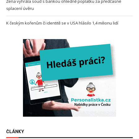
Žena vyhrála soud s bankou ohledně poplatku za předčasné
splacení úvěru
K českým kořenům či identitě se v USA hlásilo 1,4 milionu lidí
ČLÁNKY