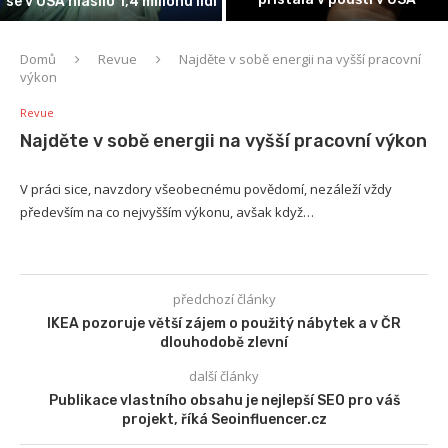
se v USA hlásilo 1,4 milionu lidí
Domů
Revue
Najděte v sobě energii na vyšší pracovní
výkon
Revue
Najděte v sobě energii na vyšší pracovní výkon
V práci sice, navzdory všeobecnému povědomí, nezáleží vždy
především na co nejvyšším výkonu, avšak když…
předchozí články
IKEA pozoruje větší zájem o použitý nábytek a v ČR
dlouhodobě zlevní
další články
Publikace vlastního obsahu je nejlepší SEO pro váš
projekt, říká Seoinfluencer.cz