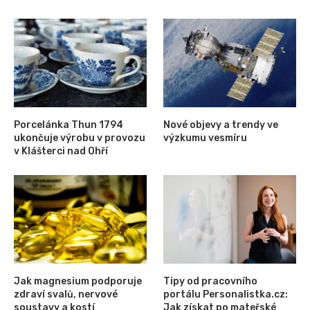
Porcelánka Thun 1794
Nové objevy a trendy ve
ukončuje výrobu v provozu
výzkumu vesmíru
v Klášterci nad Ohří
Jak magnesium podporuje
Tipy od pracovního
zdraví svalů, nervové
portálu Personalistka.cz:
soustavy a kostí
Jak získat po mateřské