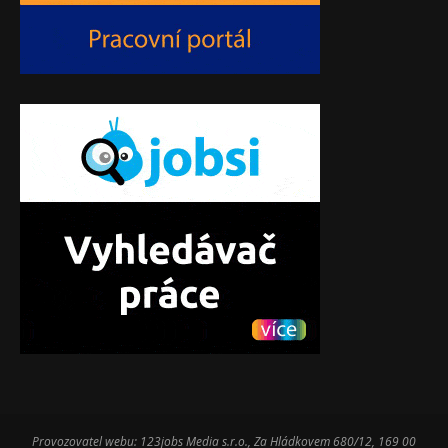
Provozovatel webu: 123jobs Media s.r.o., Za Hládkovem 680/12, 169 00