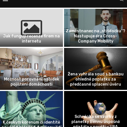
Zaměstnanec na „střídačku“?
Jak fungují recenze firem na
Nastupuje éra Cross-
internetu
Company Mobility
Žena vyhrála soud s bankou
Možnost porovnání nabídek
ohledně poplatku za
pojištění domácnosti
předčasné splacení úvěru
Schránka se vzorky z
planetky Bennu úspěšně
K českým kořenům či identitě
přistála v poušti v USA