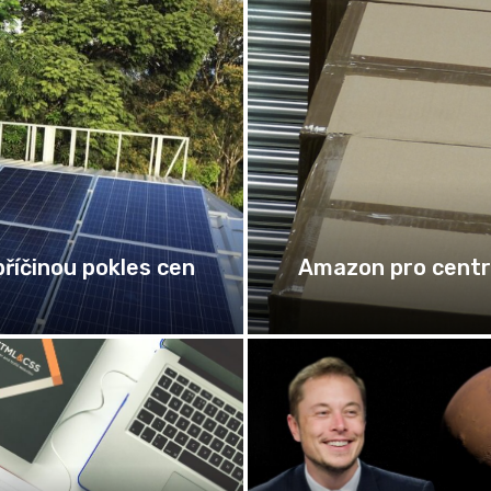
Zaměstnanec na
rem na internetu
ena vyhrála soud s bankou ohledně