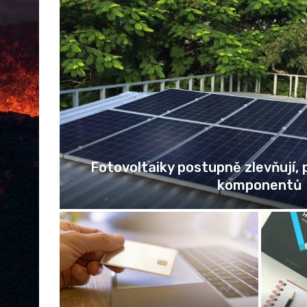
0 z 2000
Jak fungují recenze fi
Ž