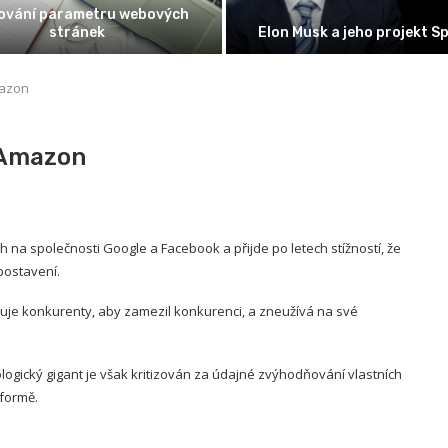
poplatku za předčasné splacení
K českým kořenům či id
úvěru
USA hlásilo 1,4 mili
mazon
 Amazon
a společnosti Google a Facebook a přijde po letech stížností, že
postavení.
uje konkurenty, aby zamezil konkurenci, a zneužívá na své
ogický gigant je však kritizován za údajné zvýhodňování vlastních
formě.