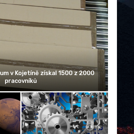
 „střídačku“? Nastupuje éra Cross-
Company Mobility
Schránka se vzorky z planetky