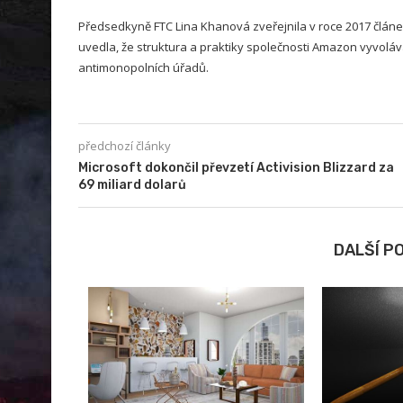
Předsedkyně FTC Lina Khanová zveřejnila v roce 2017 člán
uvedla, že struktura a praktiky společnosti Amazon vyvoláv
antimonopolních úřadů.
předchozí články
Microsoft dokončil převzetí Activision Blizzard za
69 miliard dolarů
DALŠÍ P