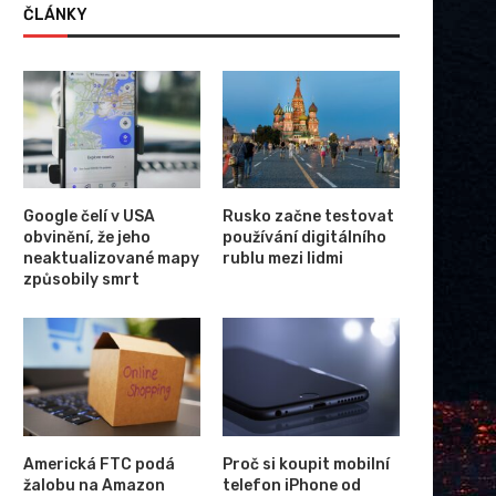
ČLÁNKY
Schránka se vzorky z planetky
Fotovoltaiky postupně zlevň
Bennu úspěšně přistála...
příčinou pokles cen kompon
Google čelí v USA
Rusko začne testovat
obvinění, že jeho
používání digitálního
neaktualizované mapy
rublu mezi lidmi
způsobily smrt
Americká FTC podá
Proč si koupit mobilní
žalobu na Amazon
telefon iPhone od