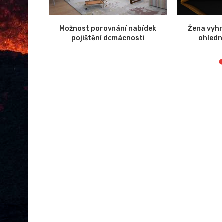
 zlepšení
Možnost porovnání nabídek
Žena vyhr
ebu
pojištění domácnosti
ohledn