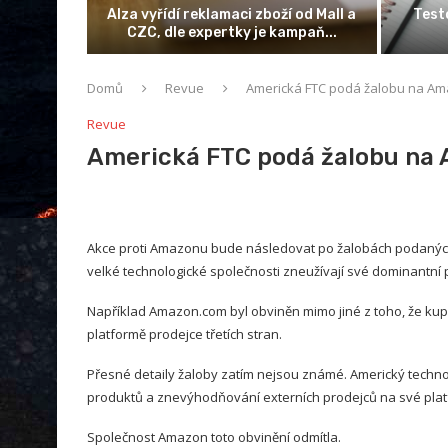
pro zlepšení
Možnost porovnání nabídek pojištění
i webu
domácnosti
Domů
Revue
Americká FTC podá žalobu na A
Revue
Americká FTC podá žalobu na
Akce proti Amazonu bude následovat po žalobách podaných n
velké technologické společnosti zneužívají své dominantní 
Například Amazon.com byl obviněn mimo jiné z toho, že kup
platformě prodejce třetích stran.
Přesné detaily žaloby zatím nejsou známé. Americký technol
produktů a znevýhodňování externích prodejců na své plat
Společnost Amazon toto obvinění odmítla.