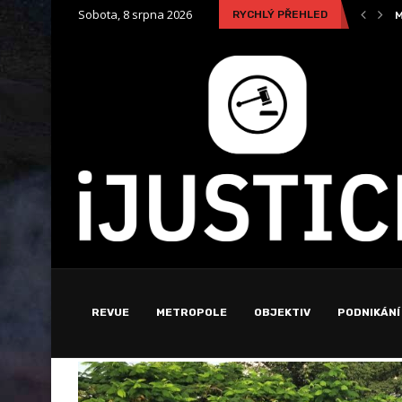
Sobota, 8 srpna 2026
RYCHLÝ PŘEHLED
Zaměstnanec na „střídačku“? Nastupuje éra Cross-Company Mobility
M
REVUE
METROPOLE
OBJEKTIV
PODNIKÁNÍ