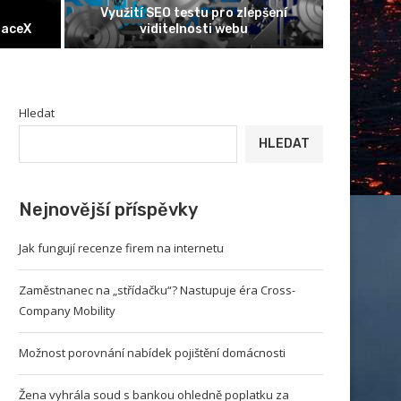
entitě se v
Bennu úspěšně přistála v poušti v
Alza
onu lidí
USA
C
Hledat
HLEDAT
Nejnovější příspěvky
Jak fungují recenze firem na internetu
Zaměstnanec na „střídačku“? Nastupuje éra Cross-
Company Mobility
Možnost porovnání nabídek pojištění domácnosti
Žena vyhrála soud s bankou ohledně poplatku za