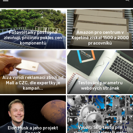
Fotovoltaiky postupně
Amazon pro centrum v
zlevňují, příčinou pokles cen
Kojetíně získal 1500 z 2000
komponentů
pracovníků
Alza vyřídí reklamaci zboží od
Mall a CZC, dle expertky je
Testování parametru
kampaň...
webových stránek
Využití SEO testu pro
Elon Musk a jeho projekt
zlepšení viditelnosti webu