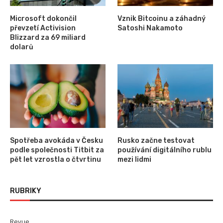
Microsoft dokončil
Vznik Bitcoinu a záhadný
převzetí Activision
Satoshi Nakamoto
Blizzard za 69 miliard
dolarů
Spotřeba avokáda v Česku
Rusko začne testovat
podle společnosti Titbit za
používání digitálního rublu
pět let vzrostla o čtvrtinu
mezi lidmi
RUBRIKY
Revue