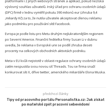
platformami i z jiných webových stránek a aplikací, pokud nezíská
výslovný souhlas uživatelů. Irský úřad pro ochranu osobních údajů
(DPC) firmě v lednu vyměřil pokutu 390 milionů eur (zhruba 9,4
,miliardy Kč) za to, že nutila uživatele akceptovat cílenou reklamu
jako podmínku pro používání sítě Facebook.
Evropa je podle listu pro Metu druhým nejlukrativnějším regionem
po Severní Americe. Finanční ředitelka firmy Susan Li v dubnu
uvedla, že reklama v Evropské unii se podílí zhruba deseti
procenty na celkových obchodních aktivitách podniku.
Meta v EU kvůli nejistotě v oblasti regulace ochrany osobních údajů
zatím nespustila svou novou síť Threads. Tou se firma snaží
konkurovat síti X, dříve twitter, amerického miliardáře Elona Muska.
předchozí články
Tipy od pracovního portálu Personalistka.cz: Jak získat
po mateřské zpět pracovní sebevědomí