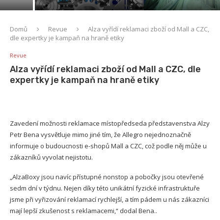
se v USA hlásilo 1,4 milionu lidí
Domů
Revue
Alza vyřídí reklamaci zboží od Mall a CZC,
dle expertky je kampaň na hraně etiky
Revue
Alza vyřídí reklamaci zboží od Mall a CZC, dle
expertky je kampaň na hraně etiky
Zavedení možnosti reklamace místopředseda představenstva Alzy
Petr Bena vysvětluje mimo jiné tím, že Allegro nejednoznačně
informuje o budoucnosti e-shopů Mall a CZC, což podle něj může u
zákazníků vyvolat nejistotu.
„AlzaBoxy jsou navíc přístupné nonstop a pobočky jsou otevřené
sedm dní v týdnu. Nejen díky této unikátní fyzické infrastruktuře
jsme při vyřizování reklamací rychlejší, a tím pádem u nás zákazníci
mají lepší zkušenost s reklamacemi,“ dodal Bena..