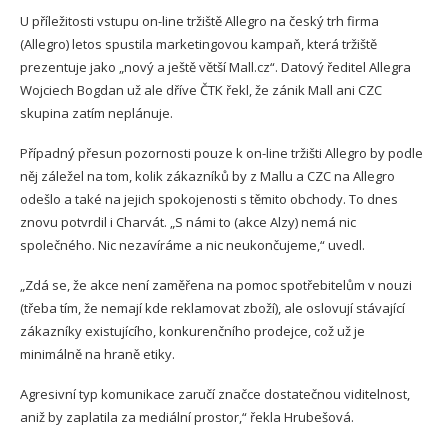
U příležitosti vstupu on-line tržiště Allegro na český trh firma
(Allegro) letos spustila marketingovou kampaň, která tržiště
prezentuje jako „nový a ještě větší Mall.cz“. Datový ředitel Allegra
Wojciech Bogdan už ale dříve ČTK řekl, že zánik Mall ani CZC
skupina zatím neplánuje.
Případný přesun pozornosti pouze k on-line tržišti Allegro by podle
něj záležel na tom, kolik zákazníků by z Mallu a CZC na Allegro
odešlo a také na jejich spokojenosti s těmito obchody. To dnes
znovu potvrdil i Charvát. „S námi to (akce Alzy) nemá nic
společného. Nic nezavíráme a nic neukončujeme,“ uvedl.
„Zdá se, že akce není zaměřena na pomoc spotřebitelům v nouzi
(třeba tím, že nemají kde reklamovat zboží), ale oslovují stávající
zákazníky existujícího, konkurenčního prodejce, což už je
minimálně na hraně etiky.
Agresivní typ komunikace zaručí značce dostatečnou viditelnost,
aniž by zaplatila za mediální prostor,“ řekla Hrubešová.