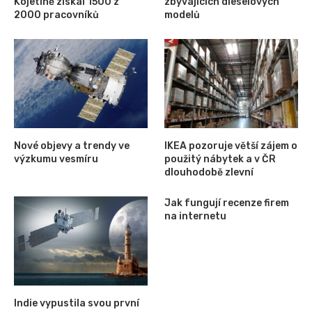
Kojetíně získal 1500 z
zbývajících dieselových
2000 pracovníků
modelů
Nové objevy a trendy ve
IKEA pozoruje větší zájem o
výzkumu vesmíru
použitý nábytek a v ČR
dlouhodobě zlevní
Jak fungují recenze firem
na internetu
Indie vypustila svou první