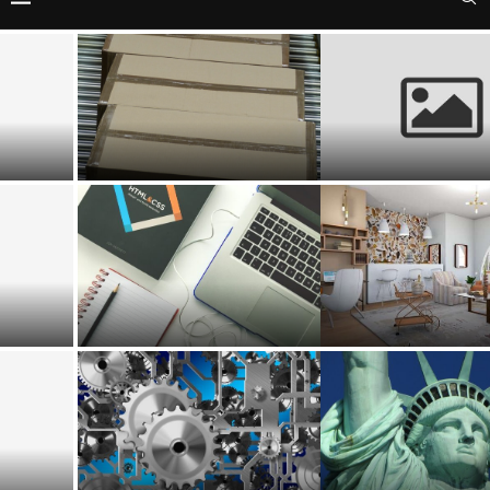
Zaměstnanec na „střídačku“?
Jak fungují recenze firem na
Nastupuje éra Cross-
internetu
Company Mobility
Žena vyhrála soud s bankou
Možnost porovnání nabídek
ohledně poplatku za
pojištění domácnosti
předčasné splacení úvěru
Schránka se vzorky z
planetky Bennu úspěšně
K českým kořenům či identitě
přistála v poušti v USA