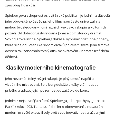
způsobují husí kůži.
Spielbergova schopnost oslovit široké publikum je jedním z důvodů
jeho obrovského úspěchu. Jeho filmy jsou často univerzální a
mohou být sledovány lidmi různých věkových skupin a kulturních
pozadí. Od dobrodružství Indiana Jonese po historický dramat
Schindlerova listina, Spielberg dokázal vyprávět přístupné příběhy,
které si najdou cestu ke srdcím diváků po celém světě. Jeho filmová
odysea tak zanechala trvalý otisk ve světovém kinematografickém
dědictví.
Klasiky moderního kinematografie
Jeho nezaměnitelný režijní rukopis je plný emocí, napětí a
vizuálního mistrovství. Spielberg dokáže diváky vtáhnout do
příběhu a udržet jejich pozornost od začátku do konce.
Jedním z nejslavnějších filmů Spielberga je bezpochyby „Jurassic
Park“ z roku 1993. Tento sci-fi thriller o obnovování dinosaurů v
moderním světě okouzlil celý svět svou inovativností a úžasnými