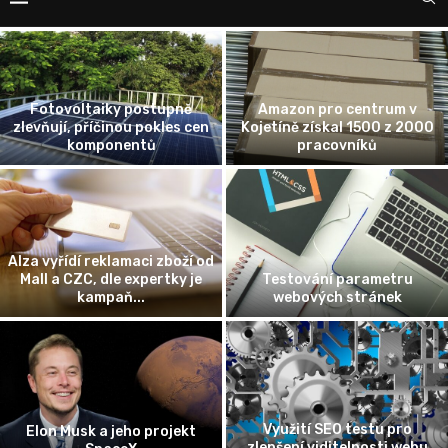
Zaměstnanec na „střídačku“?
Jak fungují recenze firem na
Nastupuje éra Cross-
internetu
Company Mobility
Žena vyhrála soud s bankou
Možnost porovnání nabídek
ohledně poplatku za
pojištění domácnosti
předčasné splacení úvěru
Schránka se vzorky z
planetky Bennu úspěšně
K českým kořenům či identitě
přistála v poušti v USA