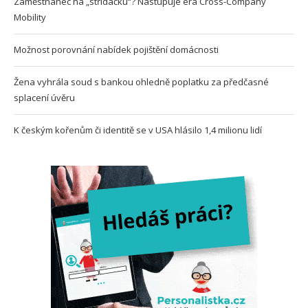
Zaměstnanec na „střídačku“? Nastupuje éra Cross-Company
Mobility
Možnost porovnání nabídek pojištění domácnosti
Žena vyhrála soud s bankou ohledně poplatku za předčasné
splacení úvěru
K českým kořenům či identitě se v USA hlásilo 1,4 milionu lidí