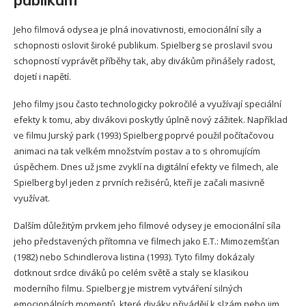
publikum
Jeho filmová odysea je plná inovativnosti, emocionální síly a
schopnosti oslovit široké publikum. Spielberg se proslavil svou
schopností vyprávět příběhy tak, aby divákům přinášely radost,
dojetí i napětí.
Jeho filmy jsou často technologicky pokročilé a využívají speciální
efekty k tomu, aby divákovi poskytly úplně nový zážitek. Například
ve filmu Jurský park (1993) Spielberg poprvé použil počítačovou
animaci na tak velkém množstvím postav a to s ohromujícím
úspěchem. Dnes už jsme zvyklí na digitální efekty ve filmech, ale
Spielberg byl jeden z prvních režisérů, kteří je začali masivně
využívat.
Dalším důležitým prvkem jeho filmové odysey je emocionální síla
jeho představených přítomna ve filmech jako E.T.: Mimozemšťan
(1982) nebo Schindlerova listina (1993). Tyto filmy dokázaly
dotknout srdce diváků po celém světě a staly se klasikou
moderního filmu. Spielberg je mistrem vytváření silných
emocionálních momentů, které diváky přivádějí k slzám nebo jim