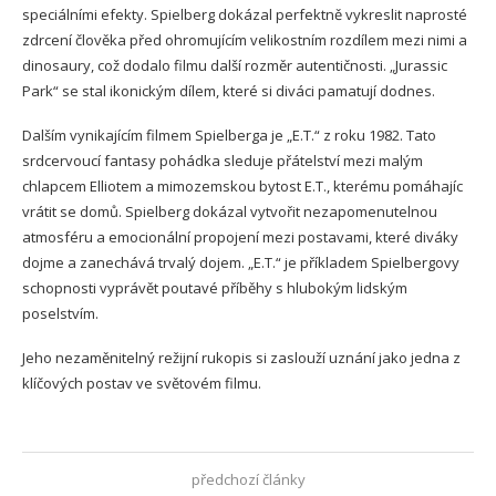
speciálními efekty. Spielberg dokázal perfektně vykreslit naprosté
zdrcení člověka před ohromujícím velikostním rozdílem mezi nimi a
dinosaury, což dodalo filmu další rozměr autentičnosti. „Jurassic
Park“ se stal ikonickým dílem, které si diváci pamatují dodnes.
Dalším vynikajícím filmem Spielberga je „E.T.“ z roku 1982. Tato
srdcervoucí fantasy pohádka sleduje přátelství mezi malým
chlapcem Elliotem a mimozemskou bytost E.T., kterému pomáhajíc
vrátit se domů. Spielberg dokázal vytvořit nezapomenutelnou
atmosféru a emocionální propojení mezi postavami, které diváky
dojme a zanechává trvalý dojem. „E.T.“ je příkladem Spielbergovy
schopnosti vyprávět poutavé příběhy s hlubokým lidským
poselstvím.
Jeho nezaměnitelný režijní rukopis si zaslouží uznání jako jedna z
klíčových postav ve světovém filmu.
předchozí články