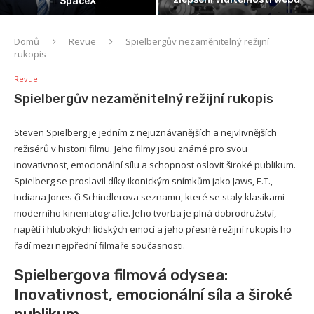
se v USA hlásilo 1,4 milionu lidí
Domů
Revue
Spielbergův nezaměnitelný režijní
rukopis
Revue
Spielbergův nezaměnitelný režijní rukopis
Steven Spielberg je jedním z nejuznávanějších a nejvlivnějších
režisérů v historii filmu. Jeho filmy jsou známé pro svou
inovativnost, emocionální sílu a schopnost oslovit široké publikum.
Spielberg se proslavil díky ikonickým snímkům jako Jaws, E.T.,
Indiana Jones či Schindlerova seznamu, které se staly klasikami
moderního kinematografie. Jeho tvorba je plná dobrodružství,
napětí i hlubokých lidských emocí a jeho přesné režijní rukopis ho
řadí mezi nejpřední filmaře současnosti.
Spielbergova filmová odysea:
Inovativnost, emocionální síla a široké