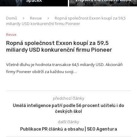
se v USA hlásilo 1,4 milionu lidí
Domů
Revue
Ropná společnost Exxon koupí za 59,5
miliardy USD konkurenční firmu Pioneer
Revue
Ropná společnost Exxon koupí za 59,5
miliardy USD konkurenční firmu Pioneer
Včetně dluhu je hodnota transakce 64,5 miliardy USD. Akcionáři
firmy Pioneer obdrží za každou svoji…
předchozí články
Umělá inteligence patří podle 56 procent učitelů i do
českých škol
další články
Publikace PR článků a obsahu | SEO Agentura