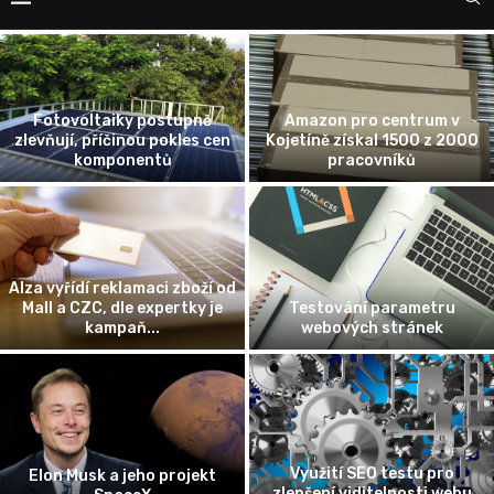
Zaměstnanec na „střídačku“
Jak fungují recenze firem na
Nastupuje éra Cross-
internetu
Company Mobility
Žena vyhrála soud s banko
Možnost porovnání nabídek
ohledně poplatku za
pojištění domácnosti
předčasné splacení úvěru
Schránka se vzorky z
planetky Bennu úspěšně
K českým kořenům či identitě
přistála v poušti v USA