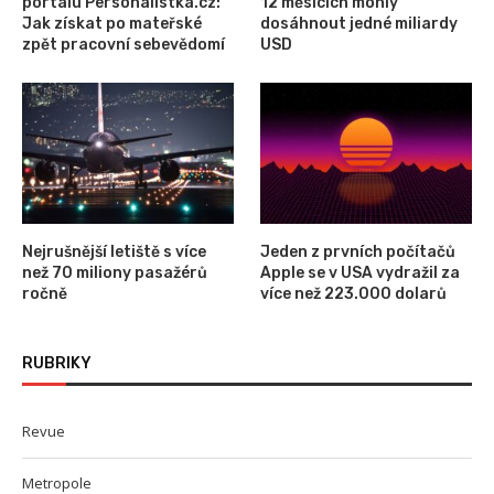
portálu Personalistka.cz:
12 měsících mohly
Jak získat po mateřské
dosáhnout jedné miliardy
zpět pracovní sebevědomí
USD
Nejrušnější letiště s více
Jeden z prvních počítačů
než 70 miliony pasažérů
Apple se v USA vydražil za
ročně
více než 223.000 dolarů
RUBRIKY
Revue
Metropole